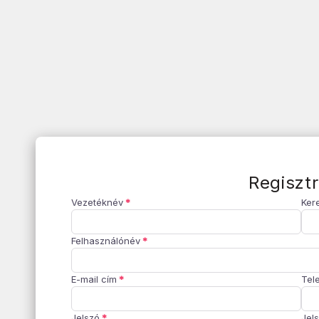
Regisztr
Vezetéknév
Ker
Felhasználónév
E-mail cím
Tel
Jelszó
Jel