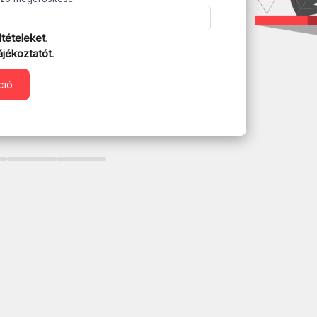
ltételeket
.
ájékoztatót
.
ció