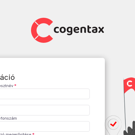
áció
esztnév
efonszám
szó megerősítése